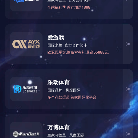
当前位置
:
法德首页
企业概况
发展历程
发展历程
Development History
1990
公司创立
1993
注册成立永祥开关厂
2002
注册成立永康市法得电器有限公司