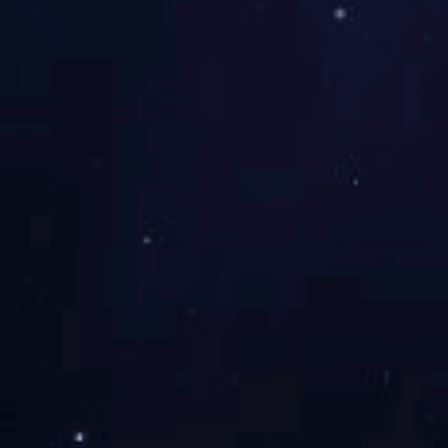
九游网页版登录入口-九游（中国）
FD01系列