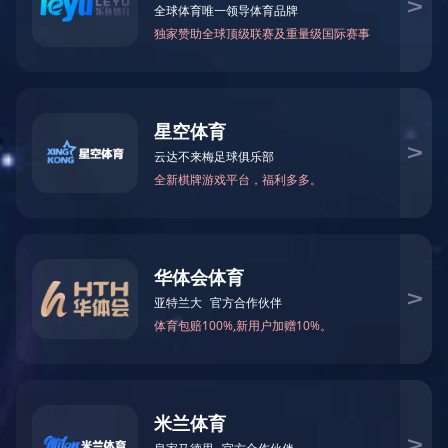
搜索
法德首页
企业概况
公司简介
企业文化
发展历程
证书荣誉
产品中心
资讯中心
九游网页版登录入口-九游（中国）