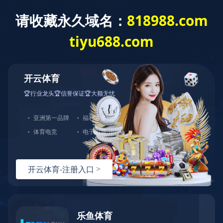
欢迎访问 法德电器有限公司官网！
登录
注册
搜索